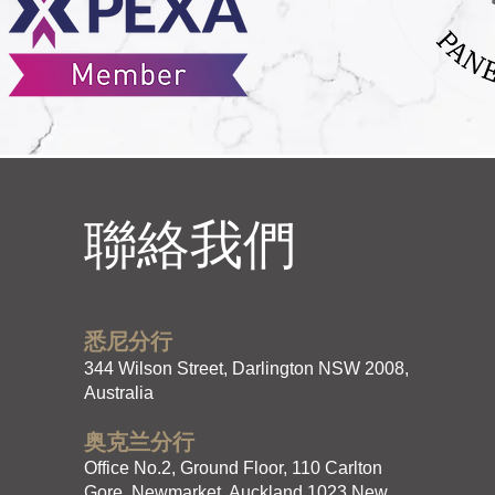
聯絡我們
悉尼分行
344 Wilson Street, Darlington NSW 2008,
Australia
奥克兰分行
Office No.2, Ground Floor, 110 Carlton
Gore, Newmarket, Auckland 1023 New