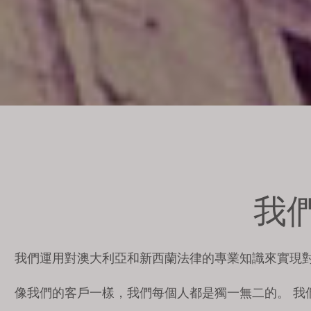
我
我們運用對澳大利亞和新西蘭法律的專業知識來實現
像我們的客戶一樣，我們每個人都是獨一無二的。 我